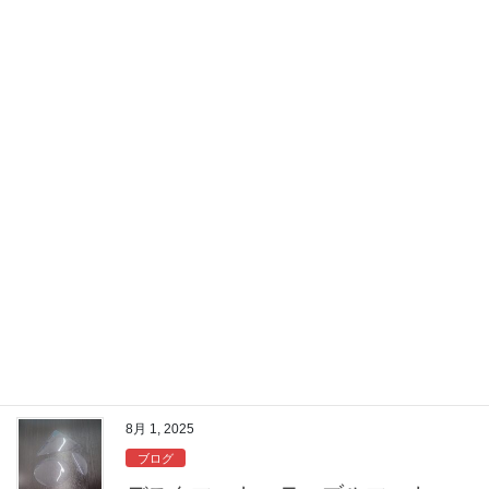
10月 22, 2025
販売のご案内
ボイド管
ボイド管の取り扱いあります！ オーダーメイドでカットもできま
すのでお気軽にお問合せください
8月 4, 2025
販売のご案内
VU40Aパイプの端材販売
数に限りがございますが、長さ1100L程度のVU40Aパイプの端材
を販売いたします。 端材の在庫処分のため、特価200円/本（税
込）でご提供させていただきます！ （材料の移動や切断によりパ
イプの表面に細かな擦り傷等がある […]
8月 1, 2025
ブログ