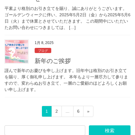
平素より格別のお引き立てを賜り、誠にありがとうございます。
ゴールデンウィークに伴い、2025年5月2日（金）から2025年5月6
日（火）まで休業とさせていただきます。 この期間中にいただい
たお問い合わせにつきましては、 […]
1月 8, 2025
ブログ
新年のご挨拶
謹んで新年のお慶びを申し上げます。旧年中は格別のお引き立て
を賜り、厚く御礼申し上げます。 本年もより一層尽力して参りま
すので、変わらぬお引き立て、一層のご愛顧のほどよろしくお願
い申し上げます。
投
固
固
固
1
2
…
6
»
稿
定
定
定
ペ
ペ
ペ
の
ー
ー
ー