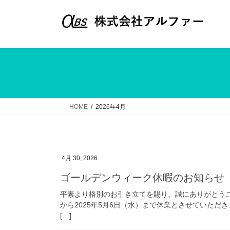
コ
ナ
ン
ビ
テ
ゲ
ン
ー
ツ
シ
へ
ョ
ス
ン
キ
に
ッ
移
HOME
2026年4月
プ
動
4月 30, 2026
ゴールデンウィーク休暇のお知らせ
平素より格別のお引き立てを賜り、誠にありがとうござ
から2025年5月6日（水）まで休業とさせていただ
[…]